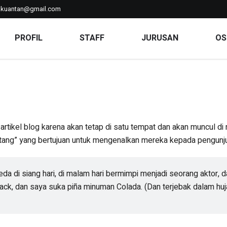
kkuantan@gmail.com
PROFIL
STAFF
JURUSAN
OS
 artikel blog karena akan tetap di satu tempat dan akan muncul di
g” yang bertujuan untuk mengenalkan mereka kepada pengunjung p
a di siang hari, di malam hari bermimpi menjadi seorang aktor, da
ck, dan saya suka piña minuman Colada. (Dan terjebak dalam huj