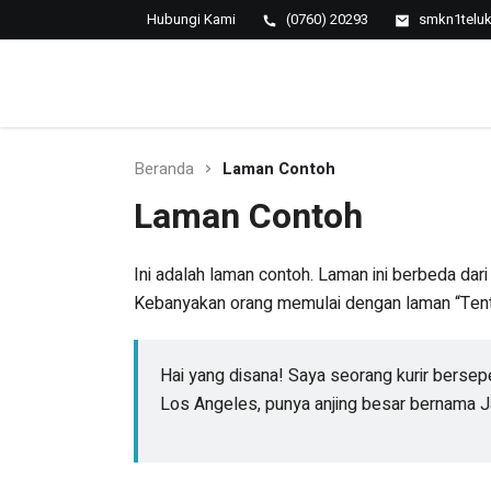
Hubungi Kami
(0760) 20293
smkn1telu
SMK NEGERI 1 TELUK
Berkopetensi Dan Berkompetisi
KUANTAN
Beranda
Laman Contoh
Laman Contoh
Ini adalah laman contoh. Laman ini berbeda dari
Kebanyakan orang memulai dengan laman “Tentan
Hai yang disana! Saya seorang kurir berseped
Los Angeles, punya anjing besar bernama Ja