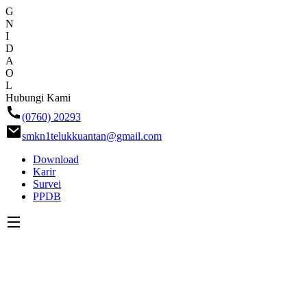
G
N
I
D
A
O
L
Skip
Hubungi Kami
ke
(0760) 20293
konten
smkn1telukkuantan@gmail.com
Download
Karir
Survei
PPDB